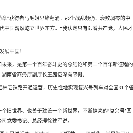
勋章”获得者马毛姐思绪翻涌。那个战乱频仍、衰败凋零的中
代中国巍然屹立世界东方。“我认定只有跟着共产党，人民才
发展中国！
和未来，是第一个百年奋斗史的总结论和第二个百年新征程的
、湖南省商务厅副厅长王庭恺深有感慨。
至林芝铁路开通运营，历史性地实现复兴号列车对全国31个
一个旧世界、也善于建设一个新世界。不断擦亮的‘复兴号’国
公司党委书记、总经理徐建军说。