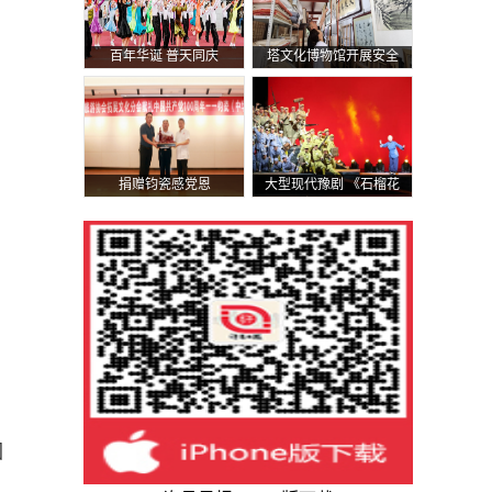
百年华诞 普天同庆
塔文化博物馆开展安全
排查
捐赠钧瓷感党恩
大型现代豫剧 《石榴花
开》汇报演出 在许都大
剧院举行
回