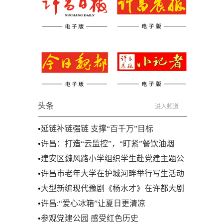
学
头条
进入频道
•
延链补链强链 支撑“百千万”目标
•
许昌：打造“云监控”，“盯紧”餐饮油烟
•
建安区魏风路小学组织学生赴党建主题公
园参观
•
许昌市老年大学在护城河畔举行写生活动
•
大型新编现代豫剧《杨水才》在许都大剧
院举行
•
许昌:“爱心冰箱”让夏日更清凉
•
参观党建公园 感受红色历史