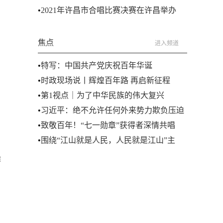
•
2021年许昌市合唱比赛决赛在许昌举办
焦点
进入频道
•
特写：中国共产党庆祝百年华诞
•
时政现场说丨辉煌百年路 再启新征程
•
第1视点｜为了中华民族的伟大复兴
•
习近平：绝不允许任何外来势力欺负压迫
奴役中国人民
•
致敬百年！“七一勋章”获得者深情共唱
《没有共产党就没有新中国》
•
围绕“江山就是人民，人民就是江山”主
题，新华社国家高端智库向全球发布《人
作
民标尺——从百年奋斗看中国共产党政治
立场》智库报告