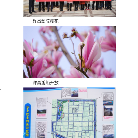
许昌鄢陵樱花
许昌游船开放
省