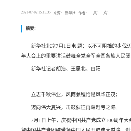
2021-07-02 15:15:35
来源： 新华社
作者：
摘要：
新华社北京7月1日电 题：以不可阻挡的步伐
年大会上的重要讲话鼓舞全党全军全国各族人民阔
新华社记者胡浩、王思北、白阳
立志千秋伟业，风雨兼程恰是风华正茂；
迈向伟大复兴，击鼓催征再踏赶考之路。
7月1日上午，庆祝中国共产党成立100周年
望中国共产党团结带领中国人民开辟伟大道路、创