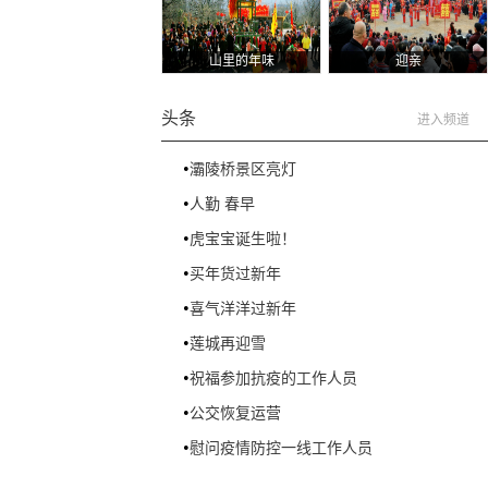
山里的年味
迎亲
头条
进入频道
•
灞陵桥景区亮灯
•
人勤 春早
•
虎宝宝诞生啦！
•
买年货过新年
•
喜气洋洋过新年
•
莲城再迎雪
•
祝福参加抗疫的工作人员
•
公交恢复运营
•
慰问疫情防控一线工作人员