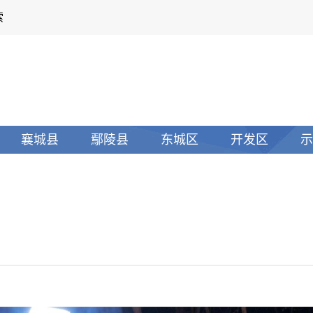
索
襄城县
鄢陵县
东城区
开发区
示