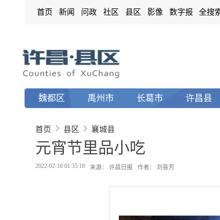
首页
新闻
问政
社区
县区
影像
数字报
全搜
魏都区
禹州市
长葛市
许昌县
首页
县区
襄城县
元宵节里品小吃
2022-02-16 01:35:10
来源： 许昌日报
作者： 刘喜芳