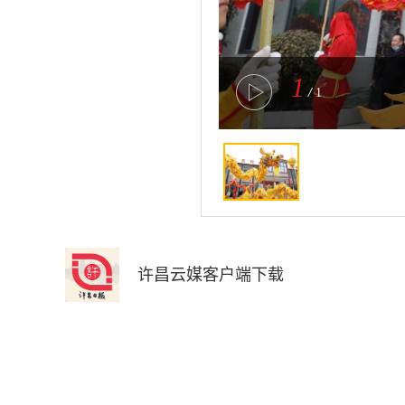
1
/
1
许昌云媒客户端下载