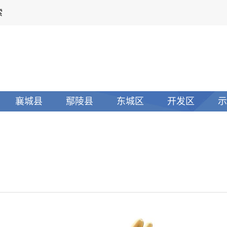
索
襄城县
鄢陵县
东城区
开发区
示