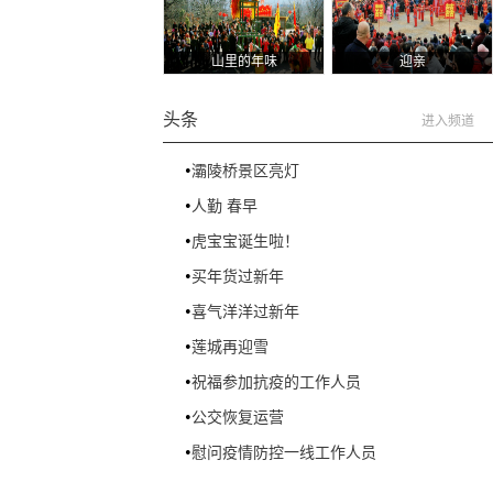
山里的年味
迎亲
头条
进入频道
•
灞陵桥景区亮灯
•
人勤 春早
•
虎宝宝诞生啦！
•
买年货过新年
•
喜气洋洋过新年
•
莲城再迎雪
•
祝福参加抗疫的工作人员
•
公交恢复运营
•
慰问疫情防控一线工作人员