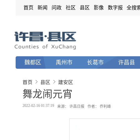
首页
新闻
问政
社区
县区
影像
数字报
全搜
魏都区
禹州市
长葛市
许昌县
首页
县区
建安区
舞龙闹元宵
2022-02-16 01:37:19
来源： 许昌日报
作者： 乔利峰