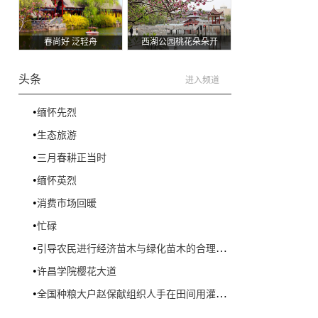
：
春尚好 泛轻舟
西湖公园桃花朵朵开
头条
进入频道
•
缅怀先烈
•
生态旅游
•
三月春耕正当时
•
缅怀英烈
•
消费市场回暖
•
忙碌
•
引导农民进行经济苗木与绿化苗木的合理布局 促进农民增收
•
许昌学院樱花大道
•
全国种粮大户赵保献组织人手在田间用灌溉机给小麦浇水