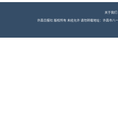
关于我们
许昌日报社 版权所有 未经允许 请勿转载地址：许昌市八一路东段 