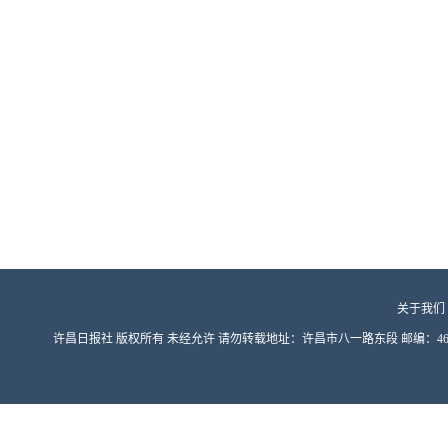
关于我们
许昌日报社 版权所有 未经允许 请勿转载地址：许昌市八一路东段 邮编：461000 豫