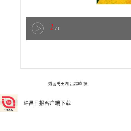
1
/
1
秀丽禹王湖 吕超峰 摄
许昌日报客户端下载