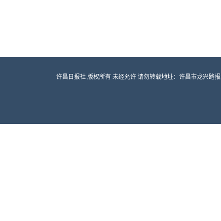
许昌日报社 版权所有 未经允许 请勿转载地址：许昌市龙兴路报业大厦 邮编