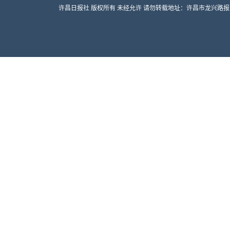
许昌日报社 版权所有 未经允许 请勿转载地址：许昌市龙兴路报业大厦 邮编