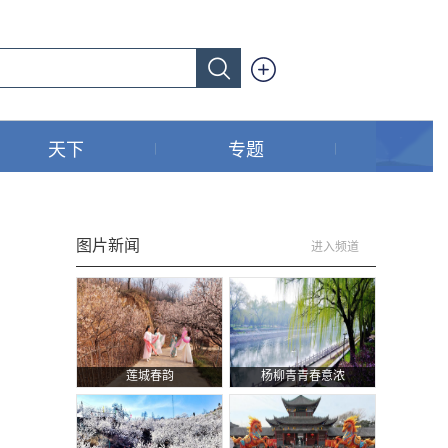
天下
专题
图片新闻
进入频道
莲城春韵
杨柳青青春意浓