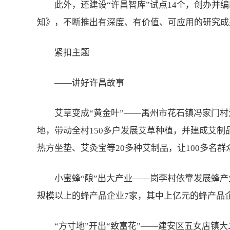
此外，还建设“许昌智库”试点14个，创办并
知》，不断推出有深度、有价值、可应用的研究成
紧扣主题
——讲好许昌故事
艾草变成“黄金叶”——禹州市花石镇冯家门村
地，带动全村150多户发展艾草种植，并建成艾
热方坐垫、艾灸宝等20多种艾制品，让100多名
小蜜蜂“酿”出大产业——岗李村依靠发展蜂产
规模以上的蜂产品企业7家，其中上亿元的蜂产品企
“方寸地”开出“致富花”——建安区五女店镇