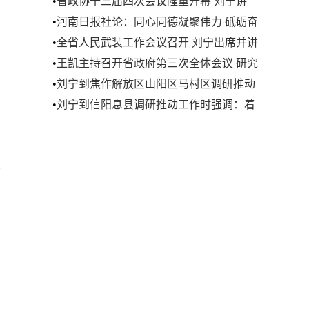
•
省政协十三届四次会议隆重开幕 刘宁讲
话 王凯等到会祝贺 孔昌生作政协常委会工
•
河南日报社论：同心同德凝聚伟力 砥砺奋
作报告
进开创未来——热烈祝贺省政协十三届四
•
全省人民武装工作会议召开 刘宁出席并讲
次会议开幕
话
•
王凯主持召开省政府第三次全体会议 研究
讨论政府工作报告
•
刘宁到焦作解放区山阳区马村区调研推动
工作时强调 加快资源型城市产业转型升级
•
刘宁到信阳息县调研推动工作时强调：着
步伐 奋力推动经济发展实现良好开局
力抓好小麦田管促苗情转化升级 发挥优势
努力把农业建成现代化大产业
议