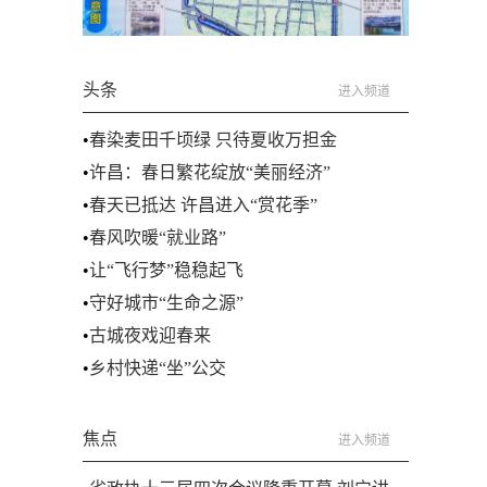
头条
进入频道
•
春染麦田千顷绿 只待夏收万担金
•
许昌：春日繁花绽放“美丽经济”
•
春天已抵达 许昌进入“赏花季”
•
春风吹暖“就业路”
•
让“飞行梦”稳稳起飞
•
守好城市“生命之源”
•
古城夜戏迎春来
•
乡村快递“坐”公交
焦点
进入频道