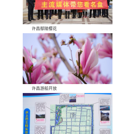
许昌鄢陵樱花
许昌游船开放