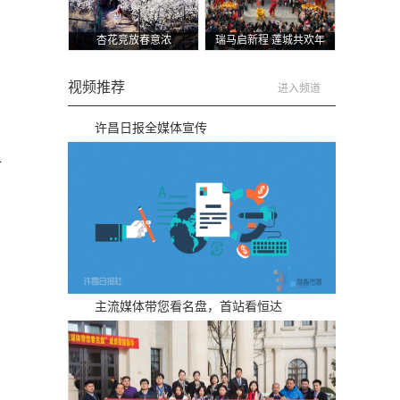
杏花竞放春意浓
瑞马启新程 莲城共欢年
视频推荐
进入频道
许昌日报全媒体宣传
时
主流媒体带您看名盘，首站看恒达