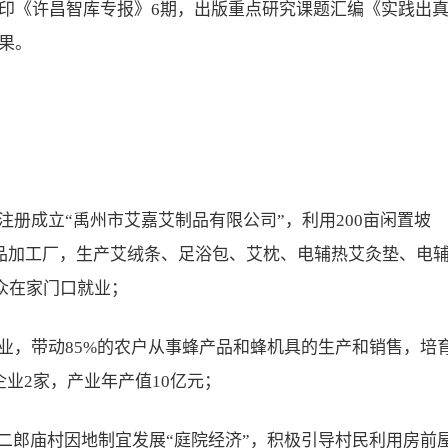
编印《许昌智库专报》6期，出版重点研究课题汇编《实践出
果。
注册成立“禹州市艾嘉艾制品有限公司”，利用200亩闲置坡
制品加工厂，生产艾绒条、足浴包、艾枕、电辅热艾灸垫、电
群众在家门口就业；
业，带动85%的农户从事蜂产品和蜂机具的生产和销售，培
业2家，产业年产值10亿元；
大二郎庙村因地制宜发展“庭院经济”，积极引导村民利用房前