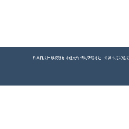
许昌日报社 版权所有 未经允许 请勿转载地址：许昌市龙兴路报业大厦 邮编