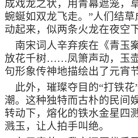
成戏龙之状，用青幕遮笼，
蜿蜒如双龙飞走。”人们结草
动起来，似两条火龙在夜空
南宋词人辛弃疾在《青玉案
放花千树……凤箫声动，玉壶
句形象传神地描绘出了元宵
此外，璀璨夺目的“打铁花
潮。这种独特而古朴的民间
转动下，熔化的铁水金星四
溅玉，让人拍手叫绝。