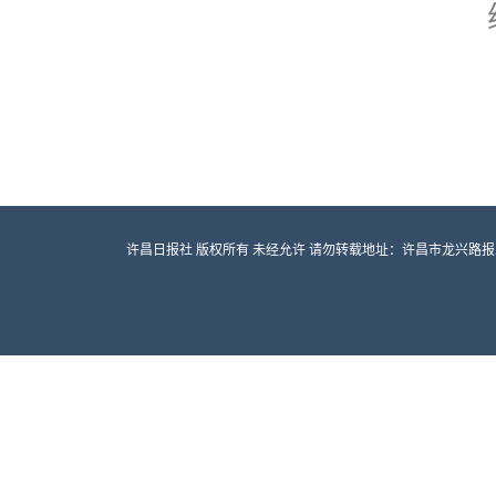
许昌日报社 版权所有 未经允许 请勿转载地址：许昌市龙兴路报业大厦 邮编