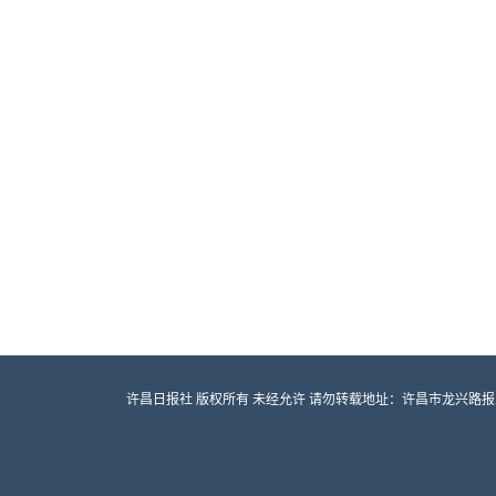
许昌日报社 版权所有 未经允许 请勿转载地址：许昌市龙兴路报业大厦 邮编