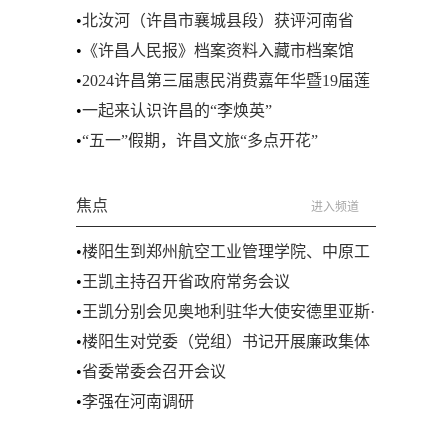
•
北汝河（许昌市襄城县段）获评河南省
2023年度省级美丽幸福河湖
•
《许昌人民报》档案资料入藏市档案馆
•
2024许昌第三届惠民消费嘉年华暨19届莲
城汽车文化节圆满“收官”
•
一起来认识许昌的“李焕英”
•
“五一”假期，许昌文旅“多点开花”
焦点
进入频道
•
楼阳生到郑州航空工业管理学院、中原工
学院调研
•
王凯主持召开省政府常务会议
•
王凯分别会见奥地利驻华大使安德里亚斯·
利肯和韩国蔚山广域市市长金斗谦
•
楼阳生对党委（党组）书记开展廉政集体
谈话
•
省委常委会召开会议
•
李强在河南调研