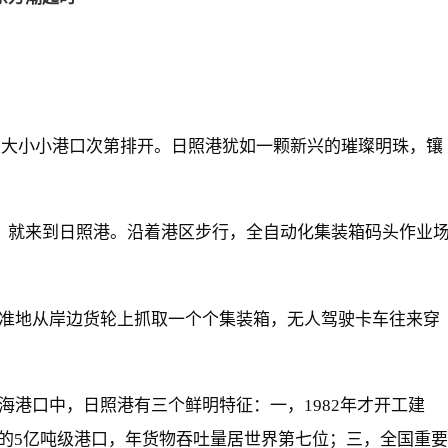
个大大小小港口次第排开。日照港犹如一颗新兴的璀璨明珠，镶
站，就来到日照港。沿着港区步行，全自动化集装箱码头作业
准地从岸边货轮上抓取一个个集装箱，无人驾驶卡车往来穿
海港口中，日照港有三个鲜明特征：一，1982年才开工建
”的5亿吨级港口，年货物吞吐量居世界第七位；三，全国重要