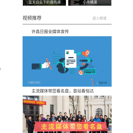
蓝天白云下的鹿鸣湖
小舟横渡
视频推荐
进入频道
许昌日报全媒体宣传
场
主流媒体带您看名盘，首站看恒达