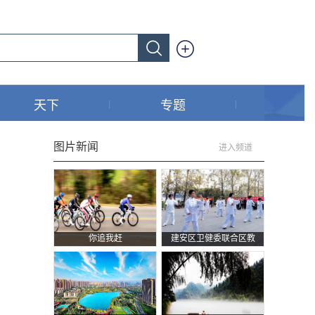
天下
专题
图片新闻
进入频道
你追我赶
建安区卫健委联合区教
体局在南湖游园开展“敬
老月”宣传暨全民健身气
功展演活动