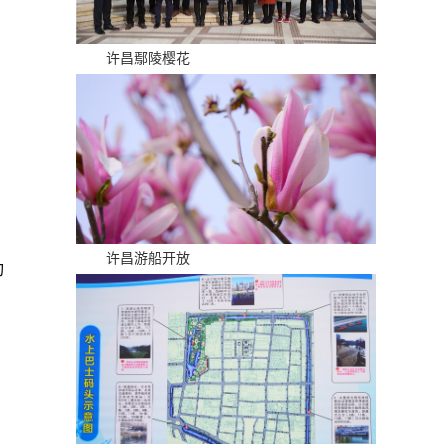
许昌鄢陵樱花
许昌游船开放
动
。