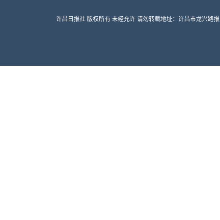
许昌日报社 版权所有 未经允许 请勿转载地址：许昌市龙兴路报业大厦 邮编