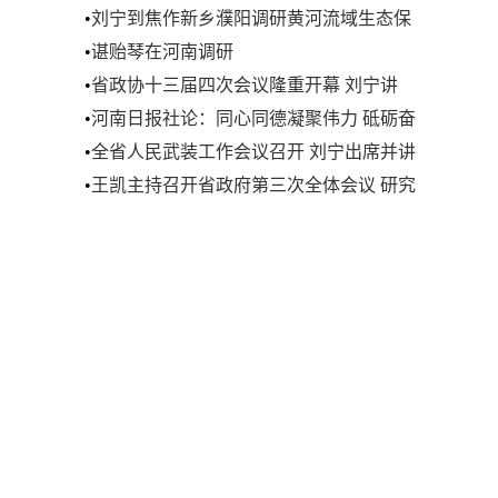
•
刘宁到焦作新乡濮阳调研黄河流域生态保
护和高质量发展工作 筑牢防洪保安坚固防
•
谌贻琴在河南调研
线 全力保障黄河长久安澜
•
省政协十三届四次会议隆重开幕 刘宁讲
话 王凯等到会祝贺 孔昌生作政协常委会工
•
河南日报社论：同心同德凝聚伟力 砥砺奋
作报告
进开创未来——热烈祝贺省政协十三届四
•
全省人民武装工作会议召开 刘宁出席并讲
次会议开幕
话
•
王凯主持召开省政府第三次全体会议 研究
讨论政府工作报告