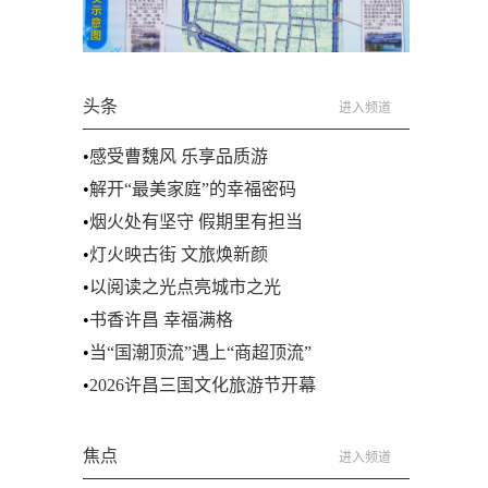
头条
进入频道
•
感受曹魏风 乐享品质游
•
解开“最美家庭”的幸福密码
•
烟火处有坚守 假期里有担当
•
灯火映古街 文旅焕新颜
•
以阅读之光点亮城市之光
•
书香许昌 幸福满格
•
当“国潮顶流”遇上“商超顶流”
•
2026许昌三国文化旅游节开幕
焦点
进入频道