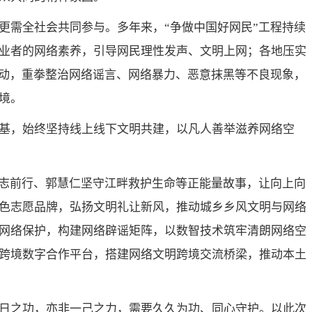
更需全社会共同参与。多年来，“争做中国好网民”工程持续
业者的网络素养，引导网民理性发声、文明上网；各地压实
行动，重拳整治网络谣言、网络暴力、恶意抹黑等不良现象，
境。
基，始终坚持线上线下文明共建，以凡人善举滋养网络空
励志前行、郭慧仁坚守江畔救护生命等正能量故事，让向上向
色志愿品牌，弘扬文明礼让新风，推动城乡乡风文明与网络
网络保护，构建网络辟谣矩阵，以数智技术筑牢清朗网络空
跨境数字合作平台，搭建网络文明跨境交流桥梁，推动本土
日之功，亦非一己之力，需要久久为功、同心守护。以此次