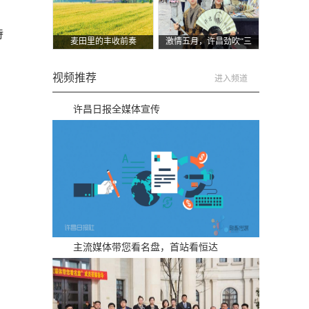
持
麦田里的丰收前奏
激情五月，许昌劲吹“三
国风”
视频推荐
进入频道
许昌日报全媒体宣传
主流媒体带您看名盘，首站看恒达