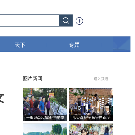
天下
专题
图片新闻
进入频道
文
一根绳牵起500场摄影快
咖香漫乡野 振兴启新程
展