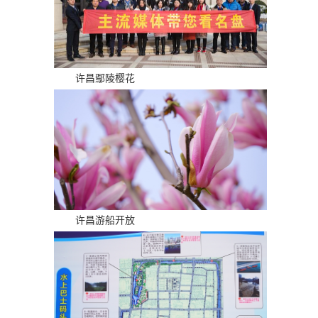
许昌鄢陵樱花
许昌游船开放