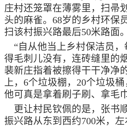
庄村还笼罩在薄雾里，扫帚
头的麻雀。68岁的乡村环保
扫该村振兴路最后50米路面
“自从他当上乡村保洁员，
得毛刺儿没有，连砖缝里的烟
裴新庄指着被擦得干干净净的
上，6个垃圾棚，20个垃圾
他可真是拿着刷子刷、拿毛巾
更让村民钦佩的是，张书顺
振兴路从东到西约700米，