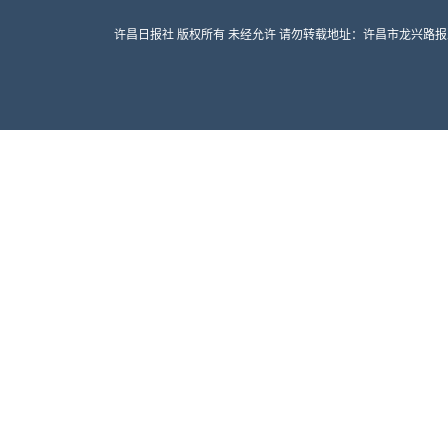
许昌日报社 版权所有 未经允许 请勿转载地址：许昌市龙兴路报业大厦 邮编