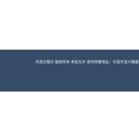
许昌日报社 版权所有 未经允许 请勿转载地址：许昌市龙兴路报业大厦 邮编