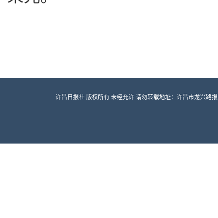
许昌日报社 版权所有 未经允许 请勿转载地址：许昌市龙兴路报业大厦 邮编