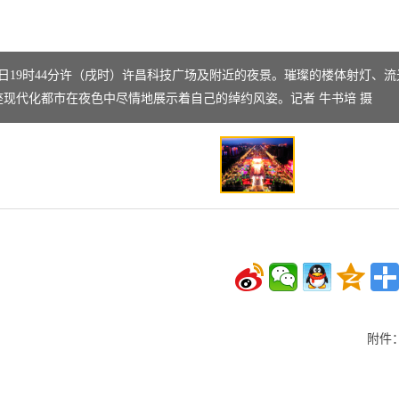
5日19时44分许（戌时）许昌科技广场及附近的夜景。璀璨的楼体射灯、
现代化都市在夜色中尽情地展示着自己的绰约风姿。记者 牛书培 摄 ​
附件