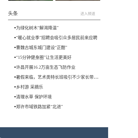
头条
进入频道
•
为绿化树木“解渴降温”
•
“暖心就业季”招聘会吸引众多居民前来应聘
•
曹魏古城东城门建设“正酣”
•
“15分钟健身圈”让生活更美好
•
许昌开展16.2万亩生态飞防作业
•
暑假来临，艺术类特长班吸引不少家长带着孩子前来报名学习
•
乡村游 采摘乐
•
清理水草 保护环境
•
郑许市域铁路加紧“北进”