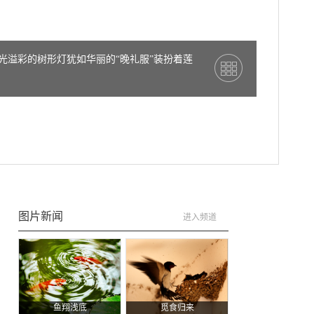
流光溢彩的树形灯犹如华丽的“晚礼服”装扮着莲
图片新闻
进入频道
：
鱼翔浅底
觅食归来