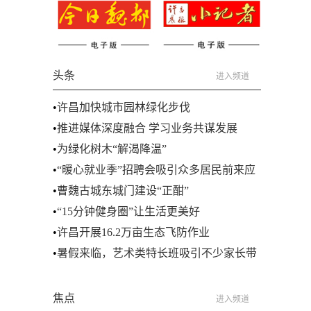
头条
进入频道
•
许昌加快城市园林绿化步伐
•
推进媒体深度融合 学习业务共谋发展
•
为绿化树木“解渴降温”
•
“暖心就业季”招聘会吸引众多居民前来应
聘
•
曹魏古城东城门建设“正酣”
•
“15分钟健身圈”让生活更美好
•
许昌开展16.2万亩生态飞防作业
•
暑假来临，艺术类特长班吸引不少家长带
着孩子前来报名学习
焦点
进入频道