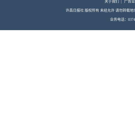
关于我们
|
广告业
许昌日报社 版权所有 未经允许 请勿转载地址：许昌
业务电话：0374-4