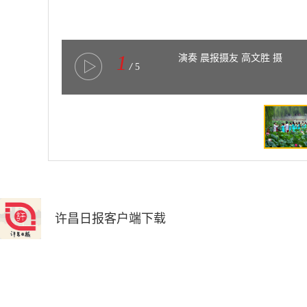
1
演奏 晨报摄友 高文胜 摄
/
5
许昌日报客户端下载