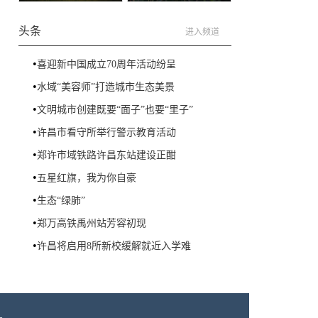
头条
进入频道
•
喜迎新中国成立70周年活动纷呈
•
水域“美容师”打造城市生态美景
•
文明城市创建既要“面子”也要“里子”
•
许昌市看守所举行警示教育活动
•
郑许市域铁路许昌东站建设正酣
•
五星红旗，我为你自豪
•
生态“绿肺”
•
郑万高铁禹州站芳容初现
•
许昌将启用8所新校缓解就近入学难