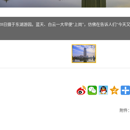
28日摄于东湖游园。蓝天、白云一大早便“上岗”，仿佛在告诉人们“今天又是
附件