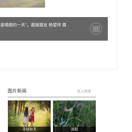
晴朗的一天”。晨报摄友 杨望祥 摄​
图片新闻
进入频道
：
寻找秋天
巡航