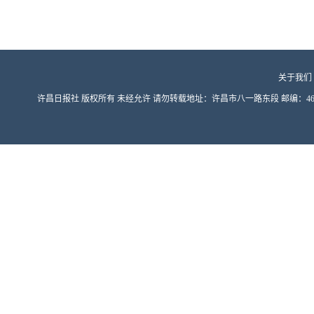
关于我们
许昌日报社 版权所有 未经允许 请勿转载地址：许昌市八一路东段 邮编：461000 豫