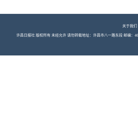
关于我们
许昌日报社 版权所有 未经允许 请勿转载地址：许昌市八一路东段 邮编：461000 豫