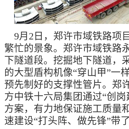
9
月
2
日，郑许市域铁路项
繁忙的景象。郑许市域铁路
下隧道段。挖掘地下隧道，
的大型盾构机像“穿山甲”一
预先制好的支撑性管片。郑
方中铁十六局集团通过“创岗
方案，有力地保证施工质量
速建设“打头阵、做先锋”带