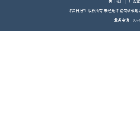
关于我们
|
广告业
许昌日报社 版权所有 未经允许 请勿转载地址：许昌
业务电话：0374-4