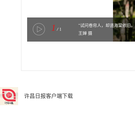
1
“试问卷帘人，却道海棠依旧。
/
1
王婵 摄
许昌日报客户端下载