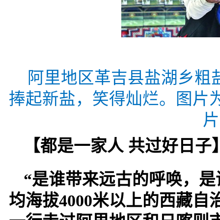
阿里地区革吉县盐湖乡粗盐
捧起新盐，笑得灿烂。图片为
片
【都是一家人 共过好日子
“是谁带来远古的呼唤，是
均海拔4000米以上的西藏