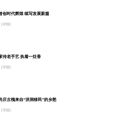
曾创时代辉煌 续写发展新篇
[详细]
家传老手艺 执着一炷香
[详细]
尚庄古槐来自“洪洞移民”的乡愁
[详细]