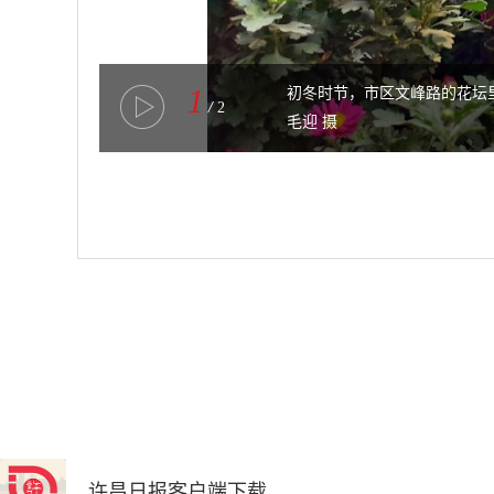
1
初冬时节，市区文峰路的花坛
/
2
毛迎 摄
许昌日报客户端下载