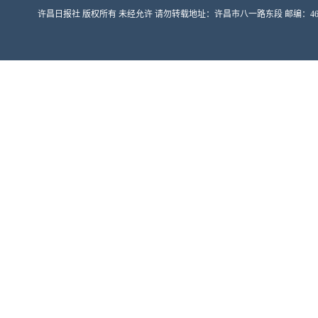
许昌日报社 版权所有 未经允许 请勿转载地址：许昌市八一路东段 邮编：461000 豫