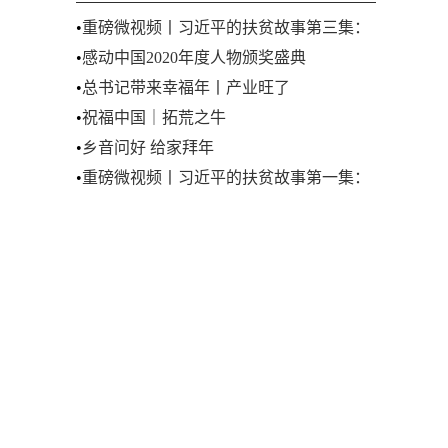
•
重磅微视频丨习近平的扶贫故事第三集：
三进下党
•
感动中国2020年度人物颁奖盛典
•
总书记带来幸福年丨产业旺了
•
祝福中国｜拓荒之牛
•
乡音问好 给家拜年
•
重磅微视频丨习近平的扶贫故事第一集：
一片良田