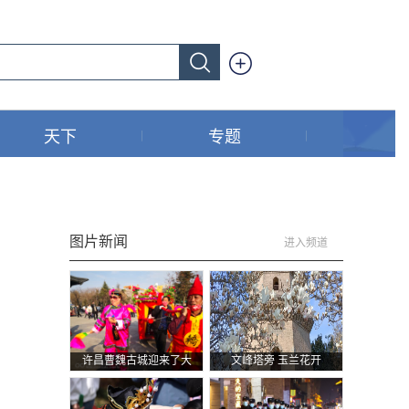
天下
专题
图片新闻
进入频道
许昌曹魏古城迎来了大
文峰塔旁 玉兰花开
张社区花轿队的迎亲表
演