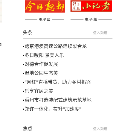
头条
进入频道
甲
•
跨京港澳高速公路连续梁合龙
：
•
冬日暖阳 景美人乐
•
对德合作促发展
•
湿地公园生态美
•
“网红”直播带货，助力乡村振兴
•
乐享宜居之美
•
禹州市打造装配式建筑示范基地
•
郑许一体化，提升“加速度”
焦点
进入频道