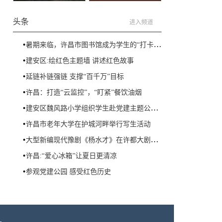
“百草园”来了
头条
进入频道
•
暑期来临，许昌市图书馆成为学生的“打卡”首选地
•
建安区:绘红色主题墙 讲述红色故事
•
延链补链强链 支撑“百千万”目标
•
许昌：打造“云监控”，“盯紧”餐饮油烟
•
建安区魏风路小学组织学生赴党建主题公园参观
•
许昌市老年大学在护城河畔举行写生活动
•
大型新编现代豫剧《杨水才》在许都大剧院举行
•
许昌:“爱心冰箱”让夏日更清凉
•
参观党建公园 感受红色历史