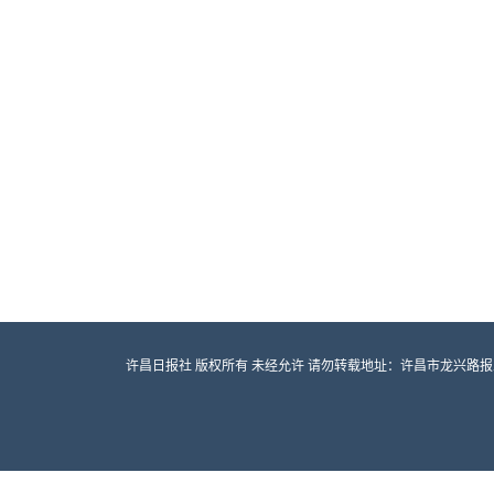
许昌日报社 版权所有 未经允许 请勿转载地址：许昌市龙兴路报业大厦 邮编