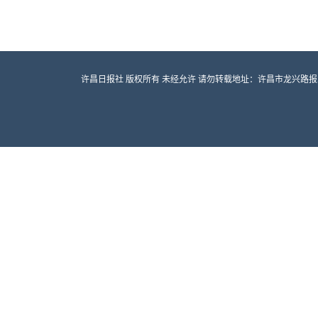
许昌日报社 版权所有 未经允许 请勿转载地址：许昌市龙兴路报业大厦 邮编