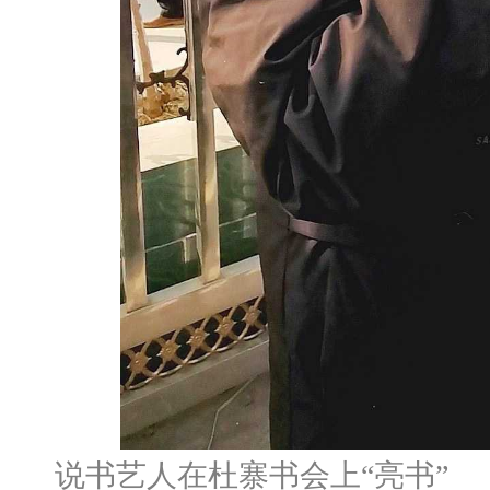
说书艺人在杜寨书会上“亮书”