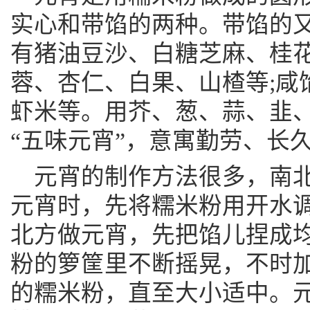
实心和带馅的两种。带馅的
有猪油豆沙、白糖芝麻、桂
蓉、杏仁、白果、山楂等;咸
虾米等。用芥、葱、蒜、韭
“五味元宵”，意寓勤劳、长
元宵的制作方法很多，南
元宵时，先将糯米粉用开水调
北方做元宵，先把馅儿捏成
粉的箩筐里不断摇晃，不时
的糯米粉，直至大小适中。