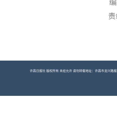
编
责
许昌日报社 版权所有 未经允许 请勿转载地址：许昌市龙兴路报业大厦 邮编