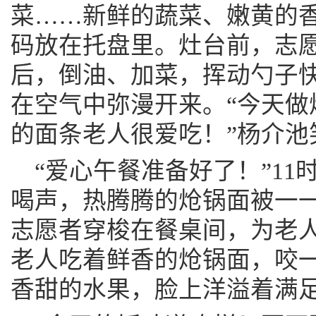
菜……新鲜的蔬菜、嫩黄的
码放在托盘里。灶台前，志
后，倒油、加菜，挥动勺子
在空气中弥漫开来。“今天做
的面条老人很爱吃！”杨介池
“爱心午餐准备好了！”11
喝声，热腾腾的炝锅面被一一
志愿者穿梭在餐桌间，为老
老人吃着鲜香的炝锅面，咬
香甜的水果，脸上洋溢着满