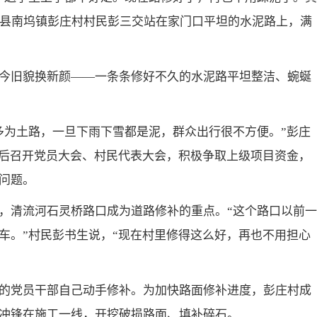
陵县南坞镇彭庄村村民彭三交站在家门口平坦的水泥路上，满
今旧貌换新颜——一条条修好不久的水泥路平坦整洁、蜿蜒
多为土路，一旦下雨下雪都是泥，群众出行很不方便。”彭庄
先后召开党员大会、村民代表大会，积极争取上级项目资金，
问题。
，清流河石灵桥路口成为道路修补的重点。“这个路口以前一
车。”村民彭书生说，“现在村里修得这么好，再也不用担心
的党员干部自己动手修补。为加快路面修补进度，彭庄村成
冲锋在施工一线，开挖破损路面、填补碎石。