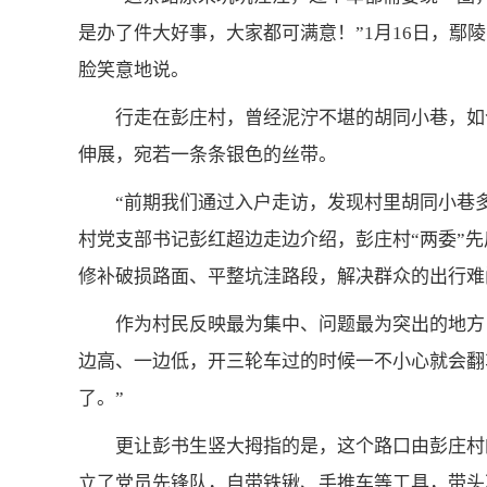
是办了件大好事，大家都可满意！”1月16日，鄢
脸笑意地说。
行走在彭庄村，曾经泥泞不堪的胡同小巷，如
伸展，宛若一条条银色的丝带。
“前期我们通过入户走访，发现村里胡同小巷
村党支部书记彭红超边走边介绍，彭庄村“两委”
修补破损路面、平整坑洼路段，解决群众的出行难
作为村民反映最为集中、问题最为突出的地方
边高、一边低，开三轮车过的时候一不小心就会翻
了。”
更让彭书生竖大拇指的是，这个路口由彭庄村
立了党员先锋队，自带铁锹、手推车等工具，带头