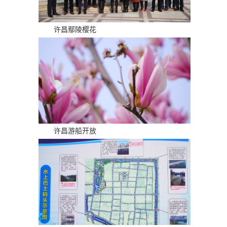
许昌鄢陵樱花
许昌游船开放