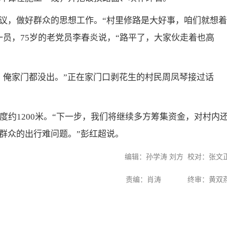
议，做好群众的思想工作。“村里修路是大好事，咱们就想着
员，75岁的老党员李春炎说，“路平了，大家伙走着也高
，俺家门都没出。”正在家门口剥花生的村民周凤琴接过话
度约1200米。“下一步，我们将继续多方筹集资金，对村内
群众的出行难问题。”彭红超说。
编辑：孙学涛
刘方
校对：张文
责编：
肖涛
终审：
黄双