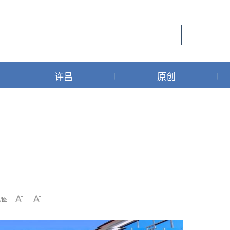
许昌
原创
/图