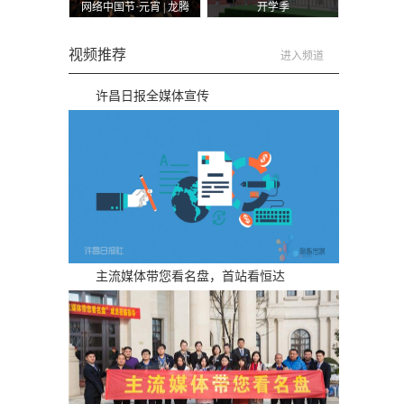
网络中国节·元宵 | 龙腾
开学季
狮舞迎新年
视频推荐
进入频道
许昌日报全媒体宣传
主流媒体带您看名盘，首站看恒达