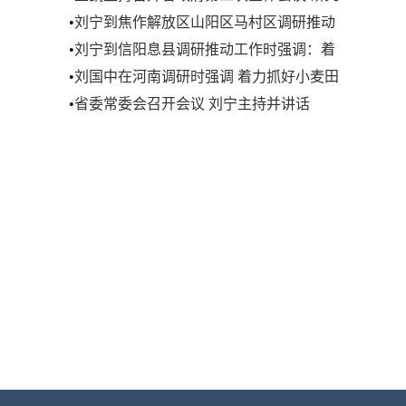
讨论政府工作报告
•
刘宁到焦作解放区山阳区马村区调研推动
工作时强调 加快资源型城市产业转型升级
•
刘宁到信阳息县调研推动工作时强调：着
步伐 奋力推动经济发展实现良好开局
力抓好小麦田管促苗情转化升级 发挥优势
•
刘国中在河南调研时强调 着力抓好小麦田
努力把农业建成现代化大产业
管促苗情转化升级 扎实做好“菜篮子”产品
•
省委常委会召开会议 刘宁主持并讲话
稳产保供