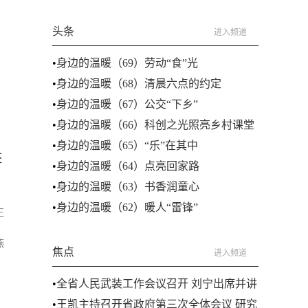
头条
进入频道
•
身边的温暖（69）劳动“食”光
•
身边的温暖（68）清晨六点的约定
•
身边的温暖（67）公交“下乡”
•
身边的温暖（66）科创之光照亮乡村课堂
•
身边的温暖（65）“乐”在其中
还
•
身边的温暖（64）点亮回家路
•
身边的温暖（63）书香润童心
•
身边的温暖（62）暖人“雷锋”
正
燕
焦点
进入频道
•
全省人民武装工作会议召开 刘宁出席并讲
话
•
王凯主持召开省政府第三次全体会议 研究