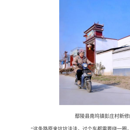
鄢陵县南坞镇彭庄村新修
“这条路原来坑坑洼洼，过个车都需要绕一圈