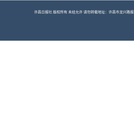
许昌日报社 版权所有 未经允许 请勿转载地址：许昌市龙兴路报业大厦 邮编