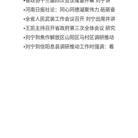
•
省政协十三届四次会议隆重开幕 刘宁讲
话 王凯等到会祝贺 孔昌生作政协常委会工
•
河南日报社论：同心同德凝聚伟力 砥砺奋
作报告
进开创未来——热烈祝贺省政协十三届四
•
全省人民武装工作会议召开 刘宁出席并讲
次会议开幕
话
•
王凯主持召开省政府第三次全体会议 研究
讨论政府工作报告
•
刘宁到焦作解放区山阳区马村区调研推动
工作时强调 加快资源型城市产业转型升级
•
刘宁到信阳息县调研推动工作时强调：着
步伐 奋力推动经济发展实现良好开局
力抓好小麦田管促苗情转化升级 发挥优势
努力把农业建成现代化大产业