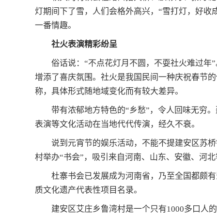
灯期间下了雪，人们会格外高兴，“雪打灯，好收
一番情趣。
社火表演精彩纷呈
俗话说：“不点花灯月不圆，不耍社火难过年
增添了喜庆氛围。社火是我国民间一种庆祝春节的
称，具体形式随地域变化而有较大差异。
带有浓郁地方特色的“乡愁”，令人回味无穷
表演等文化活动在当地代代传演，经久不衰。
说到元宵节的娱乐活动，不能不提建安区苏桥
村举办“书会”，吸引来自河南、山东、安徽、河
杜寨书会已发展成为河南省，乃至全国都颇有
质文化遗产代表性项目名录。
建安区艾庄乡鲁湾村是一个只有1000多口人