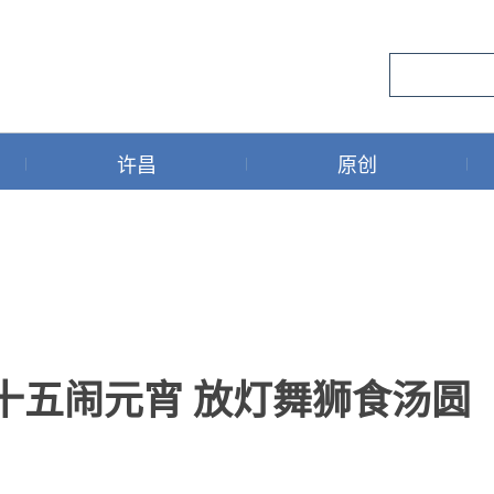
许昌
原创
月十五闹元宵 放灯舞狮食汤圆