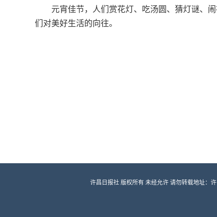
元宵佳节，人们赏花灯、吃汤圆、猜灯谜、闹
们对美好生活的向往。
许昌日报社 版权所有 未经允许 请勿转载地址：许昌市龙兴