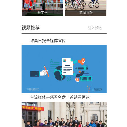
开学季
你追我赶
视频推荐
进入频道
许昌日报全媒体宣传
主流媒体带您看名盘，首站看恒达