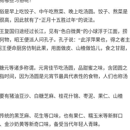
有哪些习俗呢？
俗是早上吃饺子、中午吃熬菜、晚上吃汤圆。饺子、熬菜是
很高，因此就有了“正月十五胜过年”的说法。
王复国归途经过长江，见有“色白微黄”的小球浮于江面，捞
何物，昭王便派人问孔子。孔子说：“此浮萍果也，得之者主
昭王便命厨房仿制此果，用面做皮、山楂做馅儿，食之甘甜，
、糖元等诸多称谓。元宵佳节吃汤圆，品甜蜜之味，含团圆之
指时间，因为汤圆是元宵节最具代表性的食物，人们也称汤
要有猪油豆沙、白糖芝麻、桂花什锦、枣泥、果仁、山楂
传统的黑芝麻、花生等口味，也有果仁、糯玉米等新鲜口
、金沙奶黄等新奇口味，备受当代年轻人青睐。