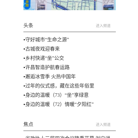
头条
进入频道
•
守好城市“生命之源”
•
古城夜戏迎春来
•
乡村快递“坐”公交
•
许昌智造护航春运路
•
邂逅冰雪季 火热中国年
•
过年的仪式感，藏在这些年俗里
•
身边的温暖（73）“坐”享绿意
•
身边的温暖（72）情暖“夕阳红”
焦点
进入频道