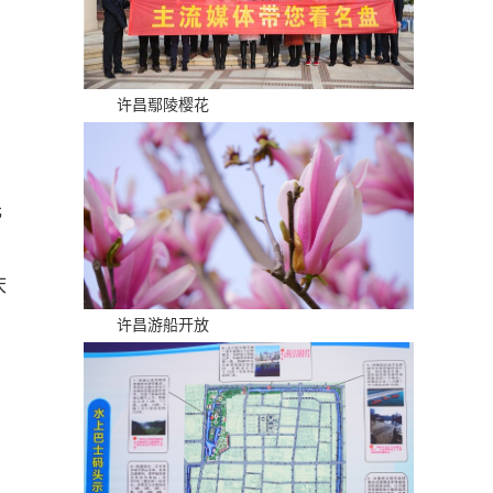
许昌鄢陵樱花
元
庆
许昌游船开放