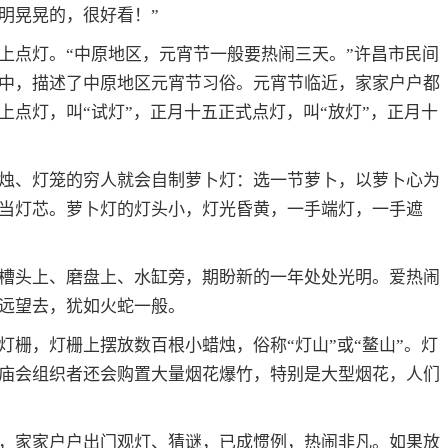
明晃晃的，很好看！”
上点灯。“中原地区，元宵节一般要热闹三天。”许昌市民间
中，描述了中原地区元宵节习俗。元宵节临近，家家户户都
点灯，叫“试灯”，正月十五正式点灯，叫“放灯”，正月十
烛、灯笼的穷人就会自制萝卜灯：选一节萝卜，以萝卜心为
当灯芯。萝卜灯的灯头小，灯光昏黄，一手端灯，一手遮
槽头上、磨盘上、水缸旁，期盼新的一年处处光明。爱热闹
远望去，犹如火蛇一般。
栅，灯栅上摆放数百根小蜡烛，俗称“灯山”或“鳌山”。灯
庙会组织者还会购置大量烟花爆竹，特别是大型烟花，人们
，家家户户出门观灯、猜谜，已成惯例，热闹非凡。如果放