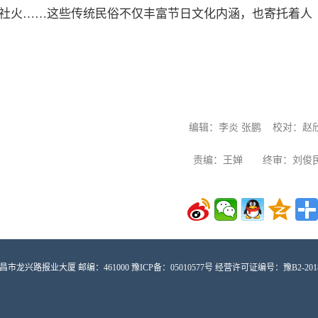
社火……这些传统民俗不仅丰富节日文化内涵，也寄托着人
李炎
赵
编辑：
张鹏
校对：
王婵
刘俊
责编：
终审：
路报业大厦 邮编：461000 豫ICP备：05010577号 经营许可证编号：豫B2-2018