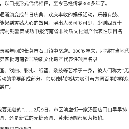
，以口授形式代代相传，至今已经传承300多年了。
逐渐演变成节日庆典、欢庆丰收的娱乐活动，乐器有鼓、
能起到震撼人心的效果。演出人员可多可少，少则四五十
鲁湾村铜器舞成功申报河南省非物质文化遗产代表性项目名
康熙年间的长葛市石固镇中岳店。300多年来，肘搁在当地
布为第四批河南省非物质文化遗产代表性项目名录。
画、戏曲、彩扎、纸塑、杂技等艺术于一身，被人们称为“无
火活动的重要组成部分。它以独特的魅力吸引着方圆百里的群众
甚广。
“我要无糖的”……2月9日，市区清虚街一家汤圆店门口早早排
圆，还是新式的无糖汤圆、黄米汤圆都颇为畅销。