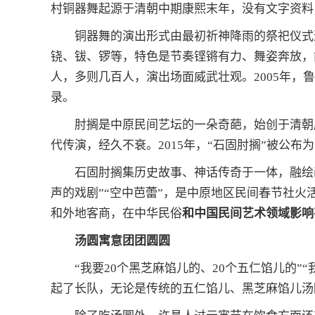
村铜器舞起源于清朝中期康熙末年，没有文字资料
铜器舞的演出形式由最初祈神降雨的祭祀仪式
铙、钹、锣等，特色是节奏铿锵有力、舞姿奔放，
人，多则几百人，演出场面威武壮观。2005年，
录。
肘搁是中原民间艺坛的一朵奇葩，始创于清朝
代传演，经久不衰。2015年，“石固肘搁”被公
石固肘搁集历史故事、神话传奇于一体，融绘
声的戏剧”“空中芭蕾”，是中原地区民间春节社
和外地客商，在中华民俗
和中国民间艺术领域影响
汤圆寓意团团圆圆
“我要20个黑芝麻馅儿的、20个五仁馅儿的”
起了长队，无论是传统的五仁馅儿、黑芝麻馅儿汤