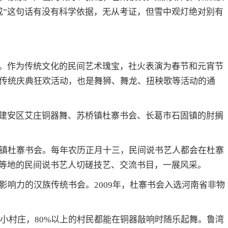
成”这句话有没有科学依据，无从考证，但雪中观灯绝对别有
”。作为传统文化的民间艺术瑰宝，社火表演为春节和元宵节
传统庆典狂欢活动，也是舞狮、舞龙、扭秧歌等活动的通
。建安区艾庄铜器舞、苏桥镇杜寨书会、长葛市石固镇的肘搁
镇杜寨书会。每年农历正月十三，民间说书艺人都会在杜寨
北等地的民间说书艺人切磋技艺、交流书目，一展风采。
影响力的汉族传统书会。2009年，杜寨书会入选河南省非物
的小村庄，80%以上的村民都能在铜器敲响时随乐起舞。鲁湾