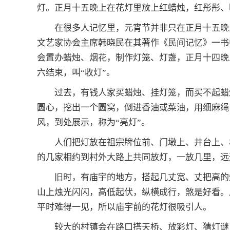
灯。正月十五晚上在花灯里放上红蜡烛，红彤彤、
在很多人记忆里，元宵节并非只在正月十五晚
文艺家协会主席韩晓民在其著作《民间记忆》一书
会置办蜡烛、烟花，制作灯笼、灯盏，正月十四晚上
六结束，叫“收灯”。
过去，有钱人家买蜡烛、挂灯笼，而买不起蜡
圆心，挖出一个圆窝，倒进香油或菜油，用细麻绳
风，到处展示，称为“亮灯”。
人们把灯放在祖宗牌位前、门墩上、井台上、
的几家相约到村外大路上共同放灯，一放几里，远
旧时，有庙宇的地方，搭起几丈宽、丈把高的灯
山上烛光闪闪，高低起伏，纵横成行，煞是好看。
平时难得一见，所以庙宇前的花灯很吸引人。
较大的村镇会在路口搭天桥、放彩灯、猜灯谜