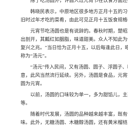
除了吃汤圆外，许昌人过元宵节在饮食方面还
韩晓民表示，中原地区很多地方正月十五的习
旧时过年才吃的菜肴，由此可见正月十五饭食规格
元宵节吃汤圆也是有说辞的。春秋时期，楚昭
出剖开，其瓤红如胭脂，味道甜美。众人不知此为
复兴之兆。”当日恰为正月十五，以后每逢此日，
称为“汤元”。
“汤元”传入民间，又有汤圆、圆子、浮圆子
意，此风当然流行延续。另外，汤圆是食品，元宵
圆为元宵。
以前，汤圆的口味较为单一，多为甜馅儿，主
等。
随着时代发展，汤圆的品种越来越丰富，既有
味。此外，无糖汤圆、木糖醇汤圆，还有黄米榴梿