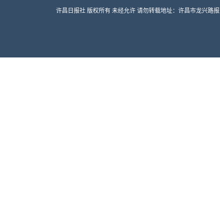
许昌日报社 版权所有 未经允许 请勿转载地址：许昌市龙兴路报业大厦 邮编