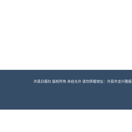
许昌日报社 版权所有 未经允许 请勿转载地址：许昌市龙兴路报业大厦 邮编