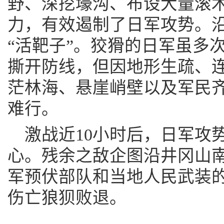
野、深挖壕沟、布设大量滚
力，有效遏制了日军攻势。
“活靶子”。狡猾的日军虽多
撕开防线，但因地形生疏、
茫林海、悬崖峭壁以及军民
难行。
激战近10小时后，日军攻
心。残余之敌企图沿井冈山南
军预伏部队和当地人民武装
伤亡狼狈败退。