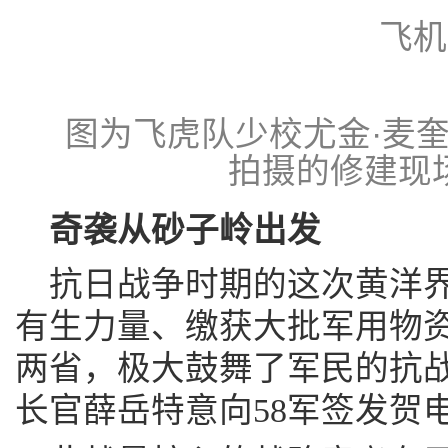
飞机
图为飞虎队少校尤金·麦奎尔(E
拍摄的修建现场
奇袭从砂子岭出发
抗日战争时期的这次黄洋
有生力量、缴获大批军用物
两省，极大鼓舞了军民的抗
长官薛岳特意向58军签发贺