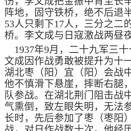
伤，李文成把金振中背至长
阵地，固守铁桥，绝不后退
53人只剩下17人，三分之
桥。李文成与日寇激战两昼
1937年9月，二十九军三
文成因作战勇敢被提升为十一连
湖北枣（阳）宜（阳）会战
他不慎滑下悬崖，摔断右腿
队参战。在湖北荆门阻击战
气熏倒，致左眼失明，无法
长时，先后参加了枣（枣阳
战，对日作战数十次。他经历