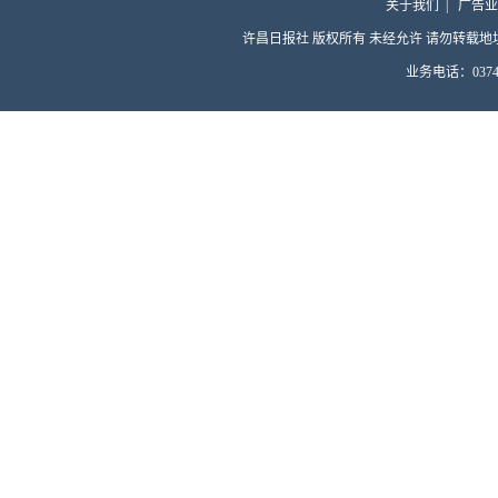
关于我们
|
广告业
许昌日报社 版权所有 未经允许 请勿转载地址：许昌
业务电话：0374-4