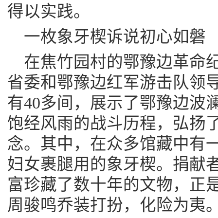
得以实践。
一枚象牙楔诉说初心如磐
在焦竹园村的鄂豫边革命
省委和鄂豫边红军游击队领
有40多间，展示了鄂豫边波
饱经风雨的战斗历程，弘扬
念。其中，在众多馆藏中有
妇女裹腿用的象牙楔。捐献
富珍藏了数十年的文物，正是
周骏鸣乔装打扮，化险为夷