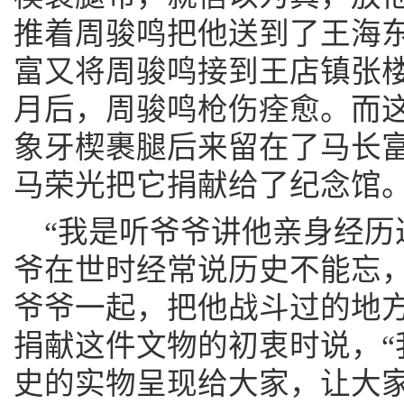
推着周骏鸣把他送到了王海
富又将周骏鸣接到王店镇张楼
月后，周骏鸣枪伤痊愈。而
象牙楔裹腿后来留在了马长
马荣光把它捐献给了纪念馆
“我是听爷爷讲他亲身经历
爷在世时经常说历史不能忘
爷爷一起，把他战斗过的地方
捐献这件文物的初衷时说，“
史的实物呈现给大家，让大