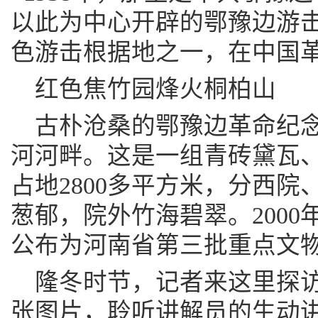
以此为中心开辟的鄂豫边游
色游击根据地之一，在中国
红色焦竹园烽火桐柏山
古朴沧桑的鄂豫边革命纪
河河畔。这是一组青砖黛瓦
占地2800多平方米，分西
葱郁，院外竹海碧翠。2000
公布为河南省第三批重点文
隆冬时节，记者来这里探
张图片，聆听讲解员的生动