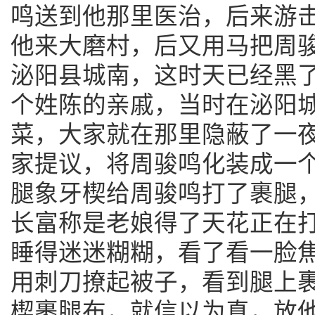
鸣送到他那里医治，后来游
他来大磨村，后又用马把周
泌阳县城南，这时天已经黑
个姓陈的亲戚，当时在泌阳
菜，大家就在那里隐蔽了一
家提议，将周骏鸣化装成一
腿象牙楔给周骏鸣打了裹腿
长富称是老娘得了天花正在
睡得迷迷糊糊，看了看一脸
用刺刀撩起被子，看到腿上
楔裹腿布，就信以为真，放