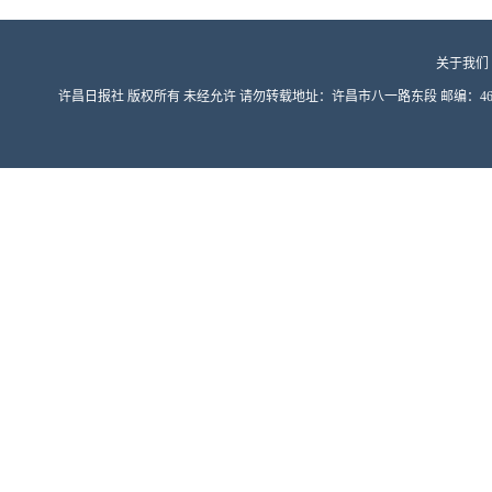
关于我们
许昌日报社 版权所有 未经允许 请勿转载地址：许昌市八一路东段 邮编：461000 豫