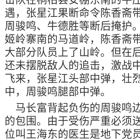
遇，张星江果断命令陈香斋
周骏鸣、牛德胜等断后掩护
姬岭寨南的马道岭，陈香斋
大部分队员上了山岭。但在
还未摆脱敌人的追击，激战
飞来，张星江头部中弹，壮烈
中，周骏鸣腿部中弹。
马长富背起负伤的周骏鸣
的包围。由于受伤严重必须
位叫王海东的医生是地下党