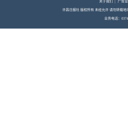
关于我们
|
广告业
许昌日报社 版权所有 未经允许 请勿转载地址：许昌
业务电话：0374-4