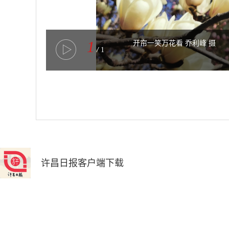
1
开帘一笑万花看 乔利峰 摄
/
1
许昌日报客户端下载