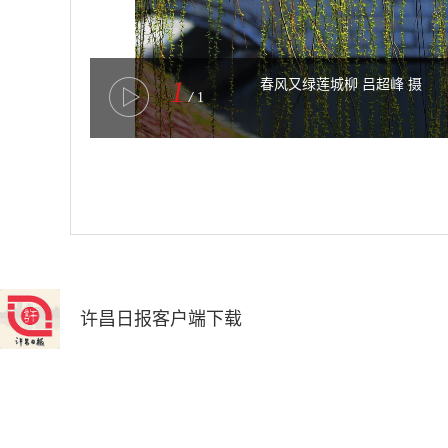
1
春风又绿莲城柳 吕超峰 摄
/
1
许昌日报客户端下载