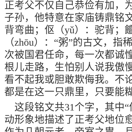
正考父不仅自己恭俭有加，
子孙，他特意在家庙铸鼎铭文
背弯曲；伛（yǔ）：驼背；饘
（zhōu）：“粥”的古文，
次被国君任命，每一次都诚
根儿走路，生怕别人说我傲
看不起我或胆敢欺侮我。不
都是在这一只鼎里，只要能
这段铭文共31个字，其中“
动形象地描述了正考父地位
作为几朝元老，帝室之胄，