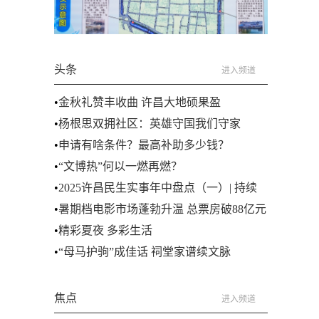
头条
进入频道
•
金秋礼赞丰收曲 许昌大地硕果盈
•
杨根思双拥社区：英雄守国我们守家
•
申请有啥条件？最高补助多少钱？
•
“文博热”何以一燃再燃？
•
2025许昌民生实事年中盘点（一）| 持续
推进农村供水“四化”
•
暑期档电影市场蓬勃升温 总票房破88亿元
今夏，你看电影了吗
•
精彩夏夜 多彩生活
•
“母马护驹”成佳话 祠堂家谱续文脉
焦点
进入频道