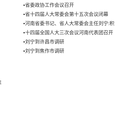
•
省委政协工作会议召开
•
省十四届人大常委会第十五次会议闭幕
•
河南省委书记、省人大常委会主任刘宁:积
极融入服务全国统一大市场 奋力谱写中国
•
十四届全国人大三次会议河南代表团召开
式现代化河南篇章
第一次全体会议
•
刘宁到许昌市调研
•
刘宁到焦作市调研
准