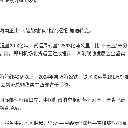
购物专线等蓬勃发展。
南正由“内陆腹地”向“物流枢纽”加速转变。
量29.3亿吨、货运周转量12863亿吨公里，比“十三五”末分
式启用，郑州机场北货运区建成投用，四港联动发展迈出坚实
航线40条以上，2024年集装箱公铁、铁水联运量161万标
社会物流总额稳居中西部省份首位。
国际邮件枢纽口岸，中国邮政航空枢纽落地河南。全省已建
邮融合场站。
服务中部地区崛起，“郑州—卢森堡”“郑州—吉隆坡”双枢纽