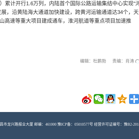
）累计开行1.6万列，内陆首个国际公路运输集结中心实现“
发展，沿黄陆海大通道加快建设，跨黄河运输通道达34个，天
山高速等重大项目建成通车，淮河航道等重点项目加速推
编辑：杜鹏勃 责编：肖涛
路报业大厦 邮编：461000 豫ICP备：05010577号 经营许可证编号：豫B2-2018