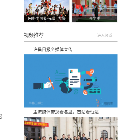
网络中国节·元宵 | 龙腾
开学季
狮舞迎新年
视频推荐
进入频道
许昌日报全媒体宣传
主流媒体带您看名盘，首站看恒达
绍