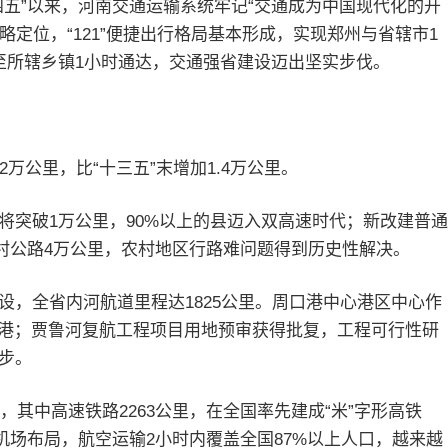
四五”以来，河南交通运输系统牢记“交通成为中国现代化的开
略定位，“121”便捷出行格局基本形成，实现郑州与省辖市1
至所辖乡镇1小时通达，交通强省建设迈出坚实步伐。
2万公里，比“十三五”末增加1.4万公里。
将突破1万公里，90%以上的县迈入双高速时代；新改建普通
建农村公路4万公里，农村地区行路难问题得到历史性解决。
设，全省内河航道里程达1825公里。周口港中心港区中心作
开港；贾鲁河复航工程项目用地预审获得批复，工程可行性研
步。
，其中高速铁路2263公里，在全国率先建成“米”字形高铁
机场布局，航空运输2小时内覆盖全国87%以上人口，越来越