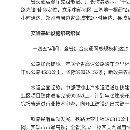
省交通运输厅党组书记、厅长付磊表示，“十
路先锋”使命定位，立足中部地区“三基地一枢纽”战
小时通达、郑州与周边省会城市2小时通达、县城
交通基础设施织密织优
“十四五”期间，全省综合交通网总规模将达29.
公路加密提质。年底全省高速公路通车总里程
干线公路4500公里，省际通道达152条；新改
水运全面起势。中部便捷出海水运通道加快建
业区项目整体进度完成90%以上，计划年底建成
究报告通过行业技术审查，向开工建设迈出关键一
铁路民航蓬勃发展。铁路运营里程达6810公里
网，实现市市通高铁；全省形成“一枢四支九通用”