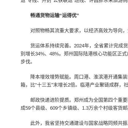
运”专线、开封“公铁联运”班线、许昌胖东来旅游
畅通货物运输“运得优”
对照物畅其流重大要求，以经济高效为导向，河
货运体系持续完善。2024年，全省累计完成货运
别增长34%、48%。郑州国际陆港核心功能区正
步伐。
降本增效增势赋能。周口港、淮滨港开通集装箱
箱，比“十三五”末增长2倍。临港产业聚链成群，
邮政快递进阶提质。郑州成为全国第四个重要
成59个县级、609个乡镇级、1.3万余个村级客货
此外，我省坚持交通建设与国家战略同频共振。