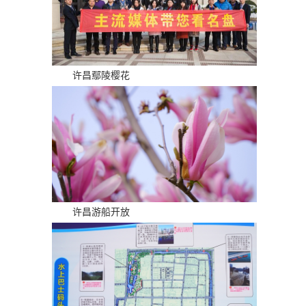
许昌鄢陵樱花
许昌游船开放