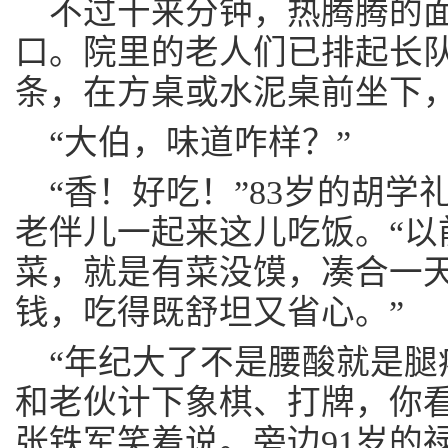
不过十来分钟，热腾腾的
口。院里的老人们已排起长
条，在方桌或水泥桌前坐下
“大伯，味道咋样？”
“香！好吃！”83岁的胡
老伴儿一起来这儿吃饭。“以
菜，就是有菜没馍，凑合一
钱，吃得既舒坦又省心。”
“年纪大了不是腰酸就是腿
和老伙计下象棋、打牌，你看
张铁军笑着说。旁边91岁的