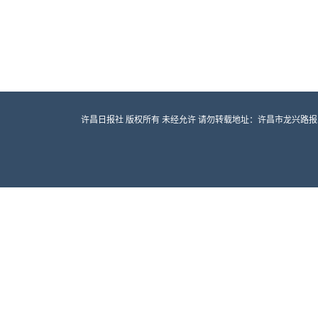
许昌日报社 版权所有 未经允许 请勿转载地址：许昌市龙兴路报业大厦 邮编